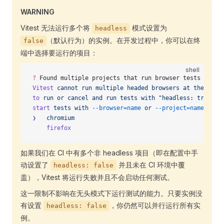
WARNING
Vitest 无法运行多个将
模式设置为
headless
（默认行为）的实例。在开发过程中，你可以在终
false
端中选择要运行的项目：
shell
?
 Found multiple projects that run browser tests in he
Vitest
 cannot
 run
 multiple
 headed
 browsers
 at
 the
 same
to
 run
 or
 cancel
 and
 run
 tests
 with
 "headless: true"
 o
start
 tests
 with
 --browser=name
 or
 --project=name
 flag
❯
   chromium
    firefox
如果我们在 CI 中有多个非 headless 项目（即在配置中手
动设置了
并且未在 CI 环境中覆
headless: false
盖），Vitest 将运行失败并且不会启动任何测试。
这一限制不影响在无头模式下运行测试的能力。只要实例没
有设置
，你仍然可以并行运行所有实
headless: false
例。