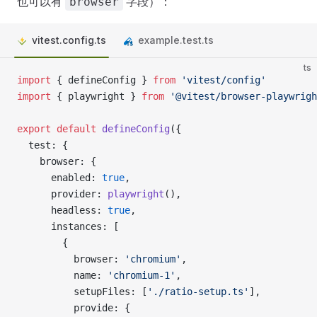
也可以有
字段）：
browser
vitest.config.ts
example.test.ts
ts
import
 { defineConfig } 
from
 'vitest/config'
import
 { playwright } 
from
 '@vitest/browser-playwrigh
export
 default
 defineConfig
({
  test: {
    browser: {
      enabled: 
true
,
      provider: 
playwright
(),
      headless: 
true
,
      instances: [
        {
          browser: 
'chromium'
,
          name: 
'chromium-1'
,
          setupFiles: [
'./ratio-setup.ts'
],
          provide: {