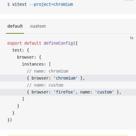
$
 vitest
 --project=chromium
default
custom
ts
export
 default
 defineConfig
({
  test: {
    browser: {
      instances: [
        // name: chromium
        { browser: 
'chromium'
 },
        // name: custom
        { browser: 
'firefox'
, name: 
'custom'
 },
      ]
    }
  }
})