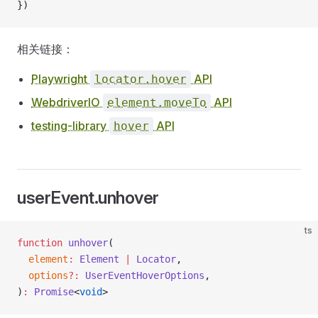
})
相关链接：
Playwright
API
locator.hover
WebdriverIO
API
element.moveTo
testing-library
API
hover
userEvent.unhover
ts
function
 unhover
(
  element
:
 Element
 |
 Locator
,
  options
?:
 UserEventHoverOptions
,
)
:
 Promise
<
void
>