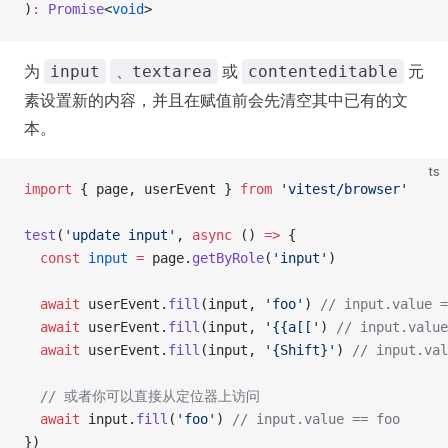
)
:
 Promise
<
void
>
为
或
元
input
、textarea
contenteditable
素设置新的内容，并且在赋值前会先清空其中已有的文
本。
ts
import
 { page, userEvent } 
from
 'vitest/browser'
test
(
'update input'
, 
async
 () 
=>
 {
  const
 input
 =
 page.
getByRole
(
'input'
)
  await
 userEvent.
fill
(input, 
'foo'
) 
// input.value =
  await
 userEvent.
fill
(input, 
'{{a[['
) 
// input.value
  await
 userEvent.
fill
(input, 
'{Shift}'
) 
// input.val
  // 或者你可以直接从定位器上访问
  await
 input.
fill
(
'foo'
) 
// input.value == foo
})