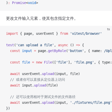
)
:
 Promise
<
void
>
更改文件输入元素，使其包含指定文件。
ts
import
 { page, userEvent } 
from
 'vitest/browser'
test
(
'can upload a file'
, 
async
 () 
=>
 {
  const
 input
 =
 page.
getByRole
(
'button'
, { name:
 /
Upl
  const
 file
 =
 new
 File
([
'file'
], 
'file.png'
, { type:
  await
 userEvent.
upload
(input, file)
  // 或者你可以直接从定位器上访问
  await
 input.
upload
(file)
  // 还可以使用相对于测试文件的文件路径
  await
 userEvent.
upload
(input, 
'./fixtures/file.png'
})