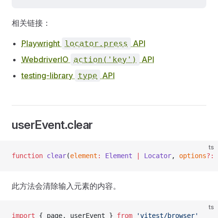
相关链接：
Playwright
API
locator.press
WebdriverIO
API
action('key')
testing-library
API
type
userEvent.clear
ts
function
 clear
(
element
:
 Element
 |
 Locator
, 
options
?:
 
此方法会清除输入元素的内容。
ts
import
 { page, userEvent } 
from
 'vitest/browser'