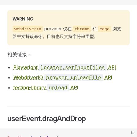
WARNING
provider 仅在
和
浏览
webdriverio
chrome
edge
器中支持该命令。目前也只支持字符串类型。
相关链接：
Playwright
API
locator.setInputFiles
WebdriverIO
API
browser.uploadFile
testing-library
API
upload
userEvent.dragAndDrop
ts