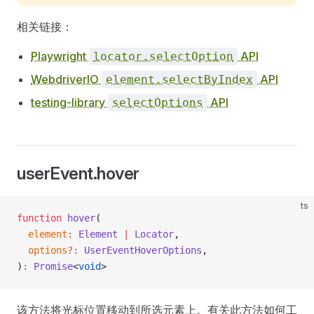
相关链接：
Playwright
API
locator.selectOption
WebdriverIO
API
element.selectByIndex
testing-library
API
selectOptions
userEvent.hover
ts
function
 hover
(
  element
:
 Element
 |
 Locator
,
  options
?:
 UserEventHoverOptions
,
)
:
 Promise
<
void
>
该方法将光标位置移动到所选元素上。有关此方法如何工