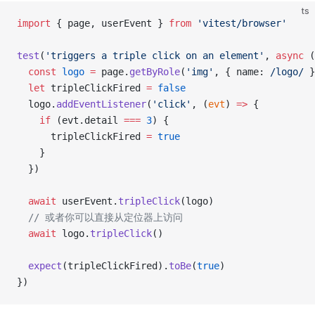
ts
import
 { page, userEvent } 
from
 'vitest/browser'
test
(
'triggers a triple click on an element'
, 
async
 (
  const
 logo
 =
 page.
getByRole
(
'img'
, { name:
 /
logo
/
 }
  let
 tripleClickFired 
=
 false
  logo.
addEventListener
(
'click'
, (
evt
) 
=>
 {
    if
 (evt.detail 
===
 3
) {
      tripleClickFired 
=
 true
    }
  })
  await
 userEvent.
tripleClick
(logo)
  // 或者你可以直接从定位器上访问
  await
 logo.
tripleClick
()
  expect
(tripleClickFired).
toBe
(
true
)
})