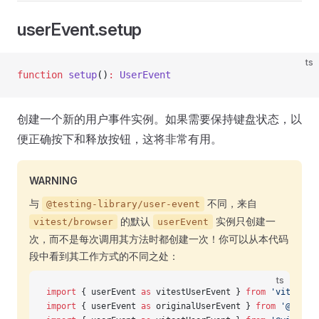
userEvent.setup
ts
function
 setup
()
:
 UserEvent
创建一个新的用户事件实例。如果需要保持键盘状态，以
便正确按下和释放按钮，这将非常有用。
WARNING
与
不同，来自
@testing-library/user-event
的默认
实例只创建一
vitest/browser
userEvent
次，而不是每次调用其方法时都创建一次！你可以从本代码
段中看到其工作方式的不同之处：
ts
import
 { userEvent 
as
 vitestUserEvent } 
from
 'vitest/b
import
 { userEvent 
as
 originalUserEvent } 
from
 '@testi