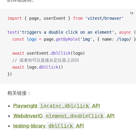
ts
import
 { page, userEvent } 
from
 'vitest/browser'
test
(
'triggers a double click on an element'
, 
async
 (
  const
 logo
 =
 page.
getByRole
(
'img'
, { name:
 /
logo
/
 }
  await
 userEvent.
dblClick
(logo)
  // 或者你可以直接从定位器上访问
  await
 logo.
dblClick
()
})
相关链接：
Playwright
API
locator.dblclick
WebdriverIO
API
element.doubleClick
testing-library
API
dblClick