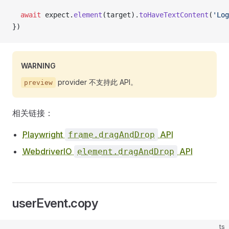
  await
 expect.
element
(target).
toHaveTextContent
(
'Log
})
WARNING
provider 不支持此 API。
preview
相关链接：
Playwright
API
frame.dragAndDrop
WebdriverIO
API
element.dragAndDrop
userEvent.copy
ts