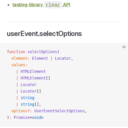
testing-library
API
clear
userEvent.selectOptions
ts
function
 selectOptions
(
  element
:
 Element
 |
 Locator
,
  values
:
    |
 HTMLElement
    |
 HTMLElement
[]
    |
 Locator
    |
 Locator
[]
    |
 string
    |
 string
[],
  options
?:
 UserEventSelectOptions
,
)
:
 Promise
<
void
>