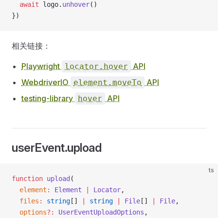
  await
 logo.
unhover
()
})
相关链接：
Playwright
API
locator.hover
WebdriverIO
API
element.moveTo
testing-library
API
hover
userEvent.upload
ts
function
 upload
(
  element
:
 Element
 |
 Locator
,
  files
:
 string
[] 
|
 string
 |
 File
[] 
|
 File
,
  options
?:
 UserEventUploadOptions
,