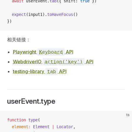
  await
 userEvent.
tab
({ shift: 
true
 })
  expect
(input1).
toHaveFocus
()
})
相关链接：
Playwright
API
Keyboard
WebdriverIO
API
action('key')
testing-library
API
tab
userEvent.type
ts
function
 type
(
  element
:
 Element
 |
 Locator
,