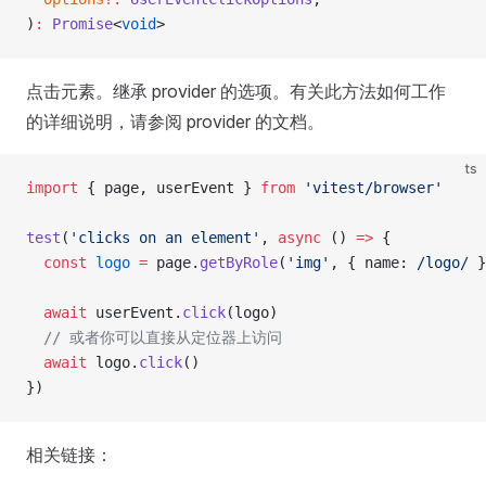
)
:
 Promise
<
void
>
点击元素。继承 provider 的选项。有关此方法如何工作
的详细说明，请参阅 provider 的文档。
ts
import
 { page, userEvent } 
from
 'vitest/browser'
test
(
'clicks on an element'
, 
async
 () 
=>
 {
  const
 logo
 =
 page.
getByRole
(
'img'
, { name:
 /
logo
/
 }
  await
 userEvent.
click
(logo)
  // 或者你可以直接从定位器上访问
  await
 logo.
click
()
})
相关链接：