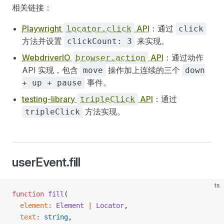
相关链接：
Playwright
API
：通过
locator.click
click
方法并设置
来实现。
clickCount: 3
WebdriverIO
API
：通过动作
browser.action
API 实现，包含
操作加上连续的三个
move
down
事件。
+ up + pause
testing-library
API
：通过
tripleClick
方法实现。
tripleClick
userEvent.fill
ts
function
 fill
(
  element
:
 Element
 |
 Locator
,
  text
:
 string
,