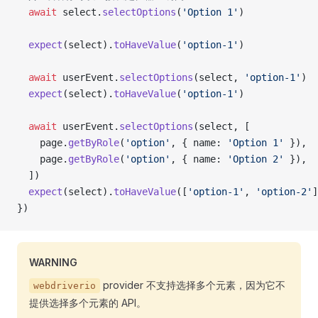
  await
 select.
selectOptions
(
'Option 1'
)
  expect
(select).
toHaveValue
(
'option-1'
)
  await
 userEvent.
selectOptions
(select, 
'option-1'
)
  expect
(select).
toHaveValue
(
'option-1'
)
  await
 userEvent.
selectOptions
(select, [
    page.
getByRole
(
'option'
, { name: 
'Option 1'
 }),
    page.
getByRole
(
'option'
, { name: 
'Option 2'
 }),
  ])
  expect
(select).
toHaveValue
([
'option-1'
, 
'option-2'
]
})
WARNING
provider 不支持选择多个元素，因为它不
webdriverio
提供选择多个元素的 API。