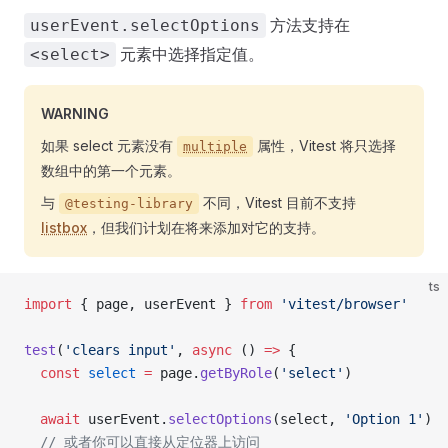
方法支持在
userEvent.selectOptions
元素中选择指定值。
<select>
WARNING
如果 select 元素没有
属性，Vitest 将只选择
multiple
数组中的第一个元素。
与
不同，Vitest 目前不支持
@testing-library
listbox
，但我们计划在将来添加对它的支持。
ts
import
 { page, userEvent } 
from
 'vitest/browser'
test
(
'clears input'
, 
async
 () 
=>
 {
  const
 select
 =
 page.
getByRole
(
'select'
)
  await
 userEvent.
selectOptions
(select, 
'Option 1'
)
  // 或者你可以直接从定位器上访问