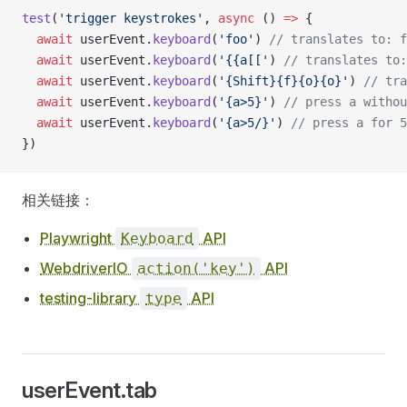
test
(
'trigger keystrokes'
, 
async
 () 
=>
 {
  await
 userEvent.
keyboard
(
'foo'
) 
// translates to: f
  await
 userEvent.
keyboard
(
'{{a[['
) 
// translates to:
  await
 userEvent.
keyboard
(
'{Shift}{f}{o}{o}'
) 
// tra
  await
 userEvent.
keyboard
(
'{a>5}'
) 
// press a withou
  await
 userEvent.
keyboard
(
'{a>5/}'
) 
// press a for 5
})
相关链接：
Playwright
API
Keyboard
WebdriverIO
API
action('key')
testing-library
API
type
userEvent.tab