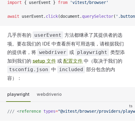
import
 { userEvent } 
from
 'vitest/browser'
await
 userEvent.
click
(document.
querySelector
(
'.button
几乎所有的
方法都继承了其提供者的选
userEvent
项。要在我们的 IDE 中查看所有可用选项，请根据我们
的提供者，将
或
类型添
webdriver
playwright
加到我们的
setup 文件
或
配置文件
中（取决于我们的
中
部分包含的内
tsconfig.json
included
容）：
playwright
webdriverio
ts
/// <
reference
 types
=
"@vitest/browser/providers/playw