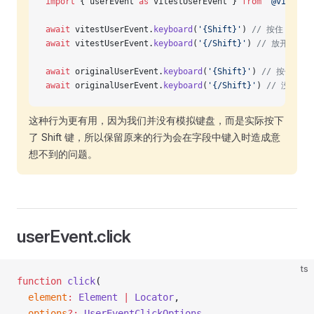
import
 { userEvent 
as
 vitestUserEvent } 
from
 '@vitest/
await
 vitestUserEvent.
keyboard
(
'{Shift}'
) 
// 按住 shif
await
 vitestUserEvent.
keyboard
(
'{/Shift}'
) 
// 放开 shi
await
 originalUserEvent.
keyboard
(
'{Shift}'
) 
// 按住 sh
await
 originalUserEvent.
keyboard
(
'{/Shift}'
) 
// 没有放
这种行为更有用，因为我们并没有模拟键盘，而是实际按下
了 Shift 键，所以保留原来的行为会在字段中键入时造成意
想不到的问题。
userEvent.click
ts
function
 click
(
  element
:
 Element
 |
 Locator
,
  options
?:
 UserEventClickOptions
,