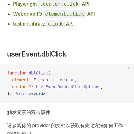
Playwright
API
locator.click
WebdriverIO
API
element.click
testing-library
API
click
userEvent.dblClick
ts
function
 dblClick
(
  element
:
 Element
 |
 Locator
,
  options
?:
 UserEventDoubleClickOptions
,
)
:
 Promise
<
void
>
触发元素的双击事件
请参阅你的 provider 的文档以获取有关此方法如何工作
的详细说明。