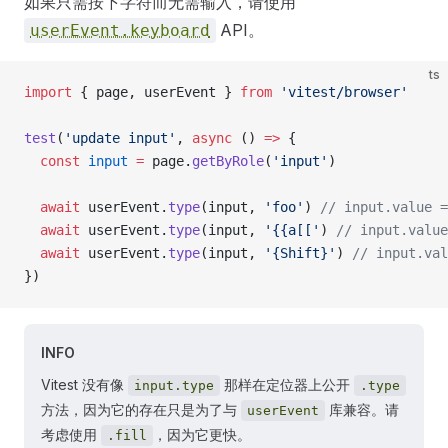
如果只需按下字符而无需输入，请使用
API。
userEvent.keyboard
ts
import
 { page, userEvent } 
from
 'vitest/browser'
test
(
'update input'
, 
async
 () 
=>
 {
  const
 input
 =
 page.
getByRole
(
'input'
)
  await
 userEvent.
type
(input, 
'foo'
) 
// input.value =
  await
 userEvent.
type
(input, 
'{{a[['
) 
// input.value
  await
 userEvent.
type
(input, 
'{Shift}'
) 
// input.val
})
INFO
Vitest 没有像
那样在定位器上公开
input.type
.type
方法，因为它的存在只是为了与
库兼容。请
userEvent
考虑使用
，因为它更快。
.fill