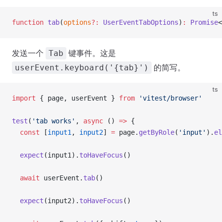
ts
function
 tab
(
options
?:
 UserEventTabOptions
)
:
 Promise
<
发送一个
键事件。这是
Tab
的简写。
userEvent.keyboard('{tab}')
ts
import
 { page, userEvent } 
from
 'vitest/browser'
test
(
'tab works'
, 
async
 () 
=>
 {
  const
 [
input1
, 
input2
] 
=
 page.
getByRole
(
'input'
).
el
  expect
(input1).
toHaveFocus
()
  await
 userEvent.
tab
()
  expect
(input2).
toHaveFocus
()