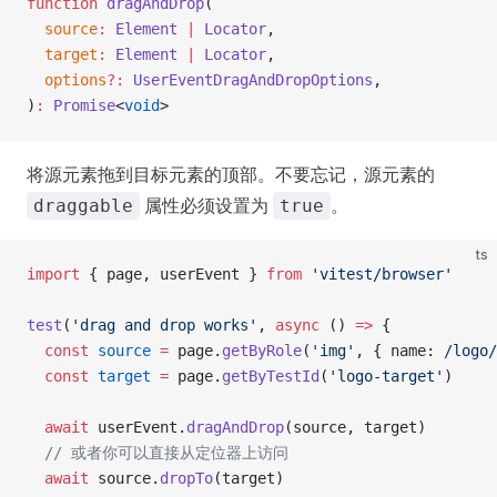
function
 dragAndDrop
(
  source
:
 Element
 |
 Locator
,
  target
:
 Element
 |
 Locator
,
  options
?:
 UserEventDragAndDropOptions
,
)
:
 Promise
<
void
>
将源元素拖到目标元素的顶部。不要忘记，源元素的
属性必须设置为
。
draggable
true
ts
import
 { page, userEvent } 
from
 'vitest/browser'
test
(
'drag and drop works'
, 
async
 () 
=>
 {
  const
 source
 =
 page.
getByRole
(
'img'
, { name:
 /
logo
/
  const
 target
 =
 page.
getByTestId
(
'logo-target'
)
  await
 userEvent.
dragAndDrop
(source, target)
  // 或者你可以直接从定位器上访问
  await
 source.
dropTo
(target)