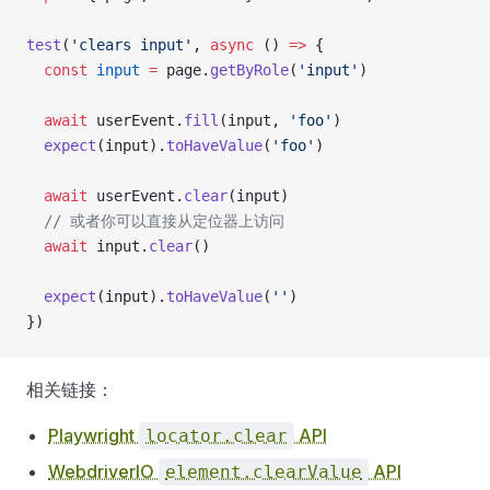
test
(
'clears input'
, 
async
 () 
=>
 {
  const
 input
 =
 page.
getByRole
(
'input'
)
  await
 userEvent.
fill
(input, 
'foo'
)
  expect
(input).
toHaveValue
(
'foo'
)
  await
 userEvent.
clear
(input)
  // 或者你可以直接从定位器上访问
  await
 input.
clear
()
  expect
(input).
toHaveValue
(
''
)
})
相关链接：
Playwright
API
locator.clear
WebdriverIO
API
element.clearValue