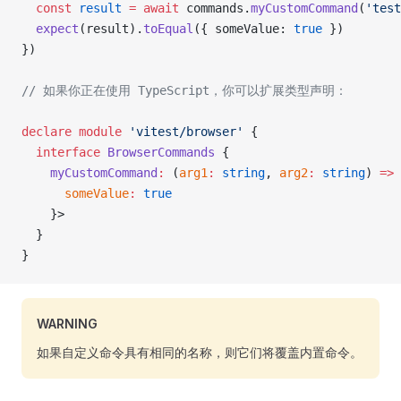
  const
 result
 =
 await
 commands.
myCustomCommand
(
'test
  expect
(result).
toEqual
({ someValue: 
true
 })
})
// 如果你正在使用 TypeScript，你可以扩展类型声明：
declare
 module
 'vitest/browser'
 {
  interface
 BrowserCommands
 {
    myCustomCommand
:
 (
arg1
:
 string
, 
arg2
:
 string
) 
=>
 
      someValue
:
 true
    }>
  }
}
WARNING
如果自定义命令具有相同的名称，则它们将覆盖内置命令。