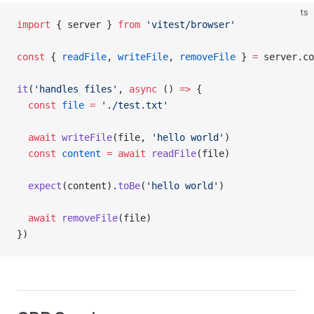
ts
import
 { server } 
from
 'vitest/browser'
const
 { 
readFile
, 
writeFile
, 
removeFile
 } 
=
 server.co
it
(
'handles files'
, 
async
 () 
=>
 {
  const
 file
 =
 './test.txt'
  await
 writeFile
(file, 
'hello world'
)
  const
 content
 =
 await
 readFile
(file)
  expect
(content).
toBe
(
'hello world'
)
  await
 removeFile
(file)
})