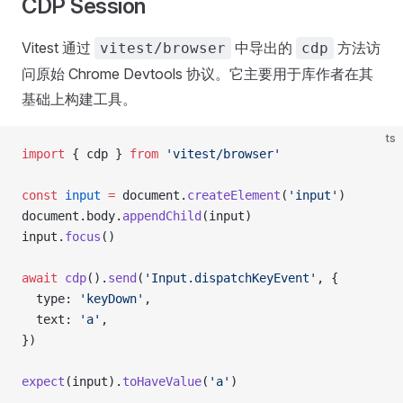
CDP Session
Vitest 通过
中导出的
方法访
vitest/browser
cdp
问原始 Chrome Devtools 协议。它主要用于库作者在其
基础上构建工具。
ts
import
 { cdp } 
from
 'vitest/browser'
const
 input
 =
 document.
createElement
(
'input'
)
document.body.
appendChild
(input)
input.
focus
()
await
 cdp
().
send
(
'Input.dispatchKeyEvent'
, {
  type: 
'keyDown'
,
  text: 
'a'
,
})
expect
(input).
toHaveValue
(
'a'
)