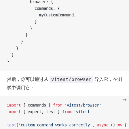
          browser: {
            commands: {
              myCustomCommand,
            }
          }
        }
      }
    }
  }
}
然后，你可以通过从
导入它，在测
vitest/browser
试中调用它：
ts
import
 { commands } 
from
 'vitest/browser'
import
 { expect, test } 
from
 'vitest'
test
(
'custom command works correctly'
, 
async
 () 
=>
 {