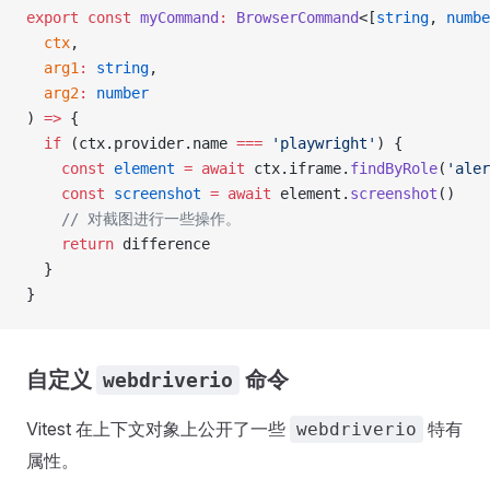
export
 const
 myCommand
:
 BrowserCommand
<[
string
, 
numbe
  ctx
,
  arg1
:
 string
,
  arg2
:
 number
) 
=>
 {
  if
 (ctx.provider.name 
===
 'playwright'
) {
    const
 element
 =
 await
 ctx.iframe.
findByRole
(
'aler
    const
 screenshot
 =
 await
 element.
screenshot
()
    // 对截图进行一些操作。
    return
 difference
  }
}
自定义
命令
webdriverio
Vitest 在上下文对象上公开了一些
特有
webdriverio
属性。