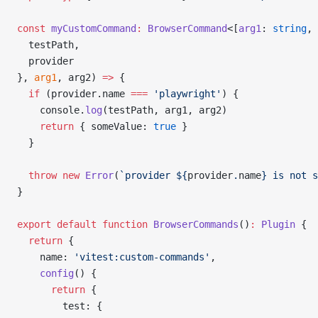
const
 myCustomCommand
:
 BrowserCommand
<[
arg1
: 
string
, 
  testPath,
  provider
}, 
arg1
, arg2) 
=>
 {
  if
 (provider.name 
===
 'playwright'
) {
    console.
log
(testPath, arg1, arg2)
    return
 { someValue: 
true
 }
  }
  throw
 new
 Error
(
`provider ${
provider
.
name
} is not s
}
export
 default
 function
 BrowserCommands
()
:
 Plugin
 {
  return
 {
    name: 
'vitest:custom-commands'
,
    config
() {
      return
 {
        test: {